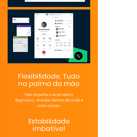
Flexibilidade. Tudo
na palma da mão
Não importa o local nem o
dispositivo. Atenda clientes de onde e
como quiser.
Estabilidade
imbatível