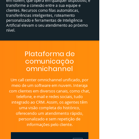
em nuvem, que opera em qualquer dispositivo, e
transforme a conexão entre a sua equipe e
clientes. Recursos como filas automáticas,
transferências inteligentes, roteamento
personalizado e ferramentas de Inteligência
Artificial elevam o seu atendimento ao próximo
nível.
​​​​Plataforma de
comunicação
omnichannel
Um call center omnichannel unificado, por
meio de um software em nuvem. Interaja
com clientes em diversos canais, como chat,
telefone, e-mail e redes sociais, tudo
integrado ao CRM. Assim, os agentes têm
uma visão completa do histórico,
oferecendo um atendimento rápido,
personalizado e sem repetição de
informações pelo cliente.