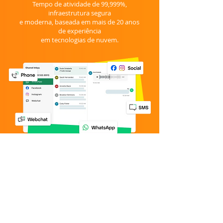
Tempo de atividade de 99,999%,
infraestrutura segura
e moderna, baseada em mais de 20 anos
de experiência
em tecnologias de nuvem.
IA
Recepcionista
A IA Recepcionista do GoTo Connect