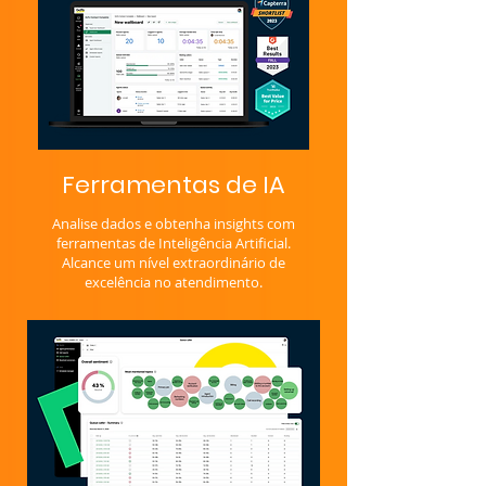
Ferramentas de IA
Analise dados e obtenha insights com
ferramentas de Inteligência Artificial.
Alcance um nível extraordinário de
excelência no atendimento.