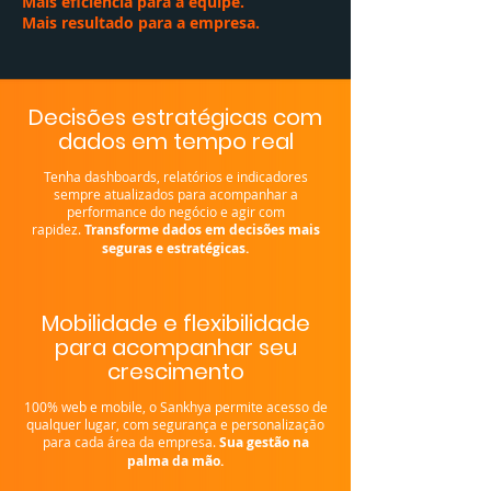
Mais eficiência para a equipe.
Mais resultado para a empresa.
​​​​Decisões estratégicas com
dados em tempo real
Tenha dashboards, relatórios e indicadores
sempre atualizados para acompanhar a
performance do negócio e agir com
rapidez.
Transforme dados em decisões mais
seguras e estratégicas.
​​​​Mobilidade e flexibilidade
para acompanhar seu
crescimento
100% web e mobile, o Sankhya permite acesso de
qualquer lugar, com segurança e personalização
para cada área da empresa.
Sua gestão na
palma da mão.